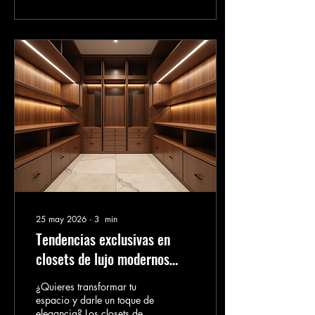
pena. ¡Vamos a crear
juntos! ¿Por qué elegir
muebles diseñados cdmx
para tu casa? Los muebles
diseñados cdmx ofrecen
algo que no encuentras en
las tiendas comunes:
exclusividad y
funcionalidad adaptada a
ti. ¿Sabías que un mueble
hecho a medida puede
aprovechar mejor el...
25 may 2026
∙
3
min
Tendencias exclusivas en
closets de lujo modernos
para tu hogar
¿Quieres transformar tu
espacio y darle un toque de
elegancia? Los closets de