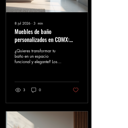
8 jul 2026
∙
3
min
Muebles de baño
personalizados en CDMX:
Guía completa
¿Quieres transformar tu
baño en un espacio
funcional y elegante? Los
muebles de baño
personalizados son la
solución perfecta. Te
permiten aprovechar cada
centímetro y reflejar tu estilo
3
0
único. En esta guía,
descubrirás todo lo que
necesitas saber para elegir
y diseñar muebles a medida
en la Ciudad de México.
¡Vamos a empezar! ¿Por
qué elegir muebles de baño