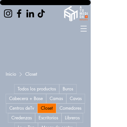
Inicio
Closet
Todos los productos
Buros
Cabecera + Base
Camas
Cavas
Centros deTv
Closet
Comedores
Credenzas
Escritorios
Libreros