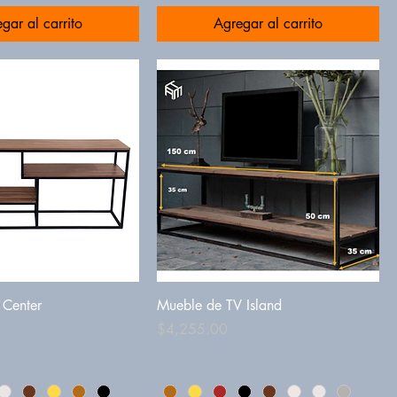
gar al carrito
Agregar al carrito
 Center
Mueble de TV Island
Precio
$4,255.00