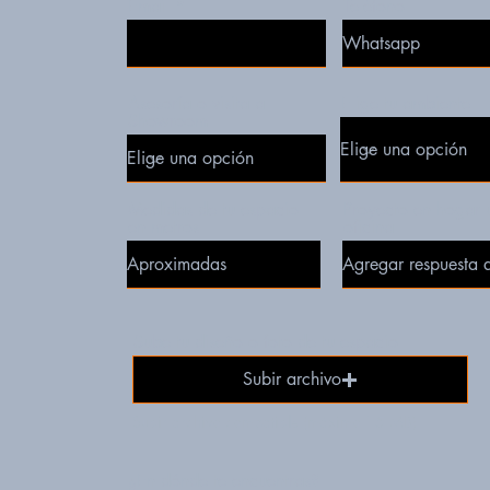
Email
Teléfono
Asesoría o visita al
Elige tu ambiente
Showroom
Medidas de tu espacio
Proyecto en hogar 
en metros
oficina
Sube tu diseño o foto de tu espacio
Subir archivo
Subir archivo compatible (máximo 15 MB)
¿En dónde te encuentras?