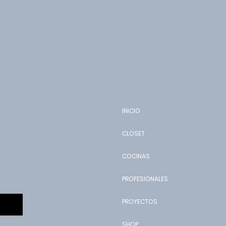
INICIO
ta al
CLOSET
COCINAS
PROFESIONALES
PROYECTOS
SHOP