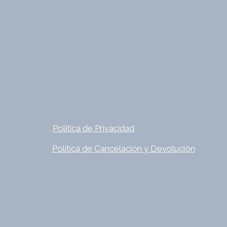
contacto@atumedidaestudio.com
Whastapp
+52-55 1265 2922
Estudio
+52-55 8651 8865
© 2025 ATM estudio
ideas.
JAM
Renovación Digital por
Política de Privacidad
Política de Cancelación y Devolución