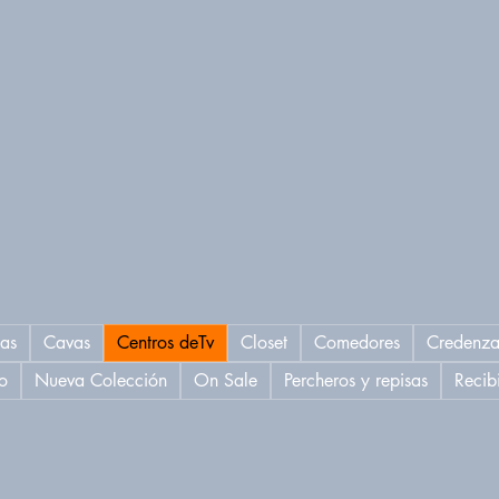
as
Cavas
Centros deTv
Closet
Comedores
Credenza
o
Nueva Colección
On Sale
Percheros y repisas
Recib